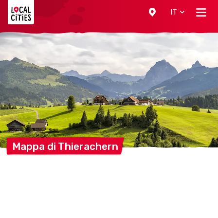
Localcities
IT
Mappa di
Thierachern