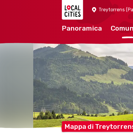
Localcities
Treytorrens (P
Panoramica
Comu
Mappa di Treytorre