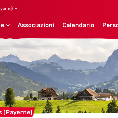
ayerne)
ne
Associazioni
Calendario
Perso
ns
(Payerne)