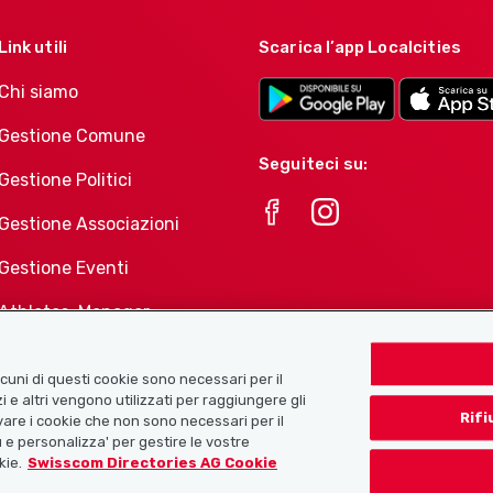
Link utili
Scarica l’app Localcities
Chi siamo
Gestione Comune
Seguiteci su:
Gestione Politici
Gestione Associazioni
Gestione Eventi
Athletes-Manager
Portafoglio di prodotti
Associazioni
Alcuni di questi cookie sono necessari per il
i e altri vengono utilizzati per raggiungere gli
Rifi
tivare i cookie che non sono necessari per il
 e personalizza' per gestire le vostre
kie.
Swisscom Directories AG Cookie