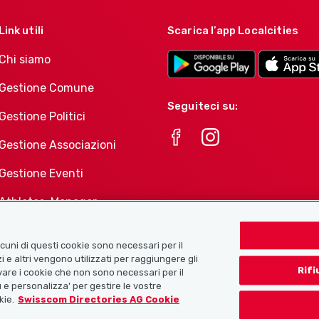
Link utili
Scarica l’app Localcities
Chi siamo
Gestione Comune
Seguiteci su:
Gestione Politici
Gestione Associazioni
Gestione Eventi
Athletes-Manager
Portafoglio di prodotti
Associazioni
Alcuni di questi cookie sono necessari per il
i e altri vengono utilizzati per raggiungere gli
Rifi
tivare i cookie che non sono necessari per il
 e personalizza' per gestire le vostre
kie.
Swisscom Directories AG Cookie