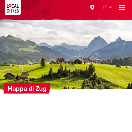
Localcities
IT
Mappa di
Zug