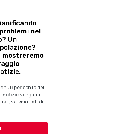
ianificando
 problemi nel
co? Un
opolazione?
ti mostreremo
raggio
otizie.
tenuti per conto del
e notizie vengano
ail, saremo lieti di
!