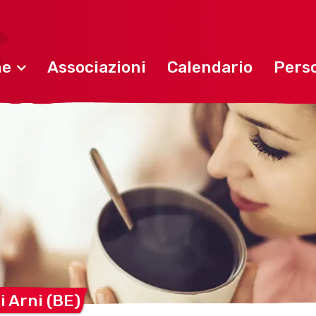
ne
Associazioni
Calendario
Perso
i Arni
(BE)