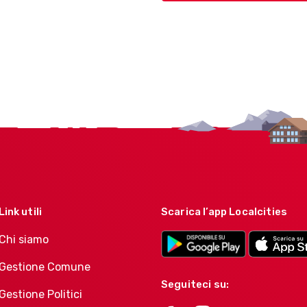
Link utili
Scarica l’app Localcities
Chi siamo
Gestione Comune
Seguiteci su:
Gestione Politici