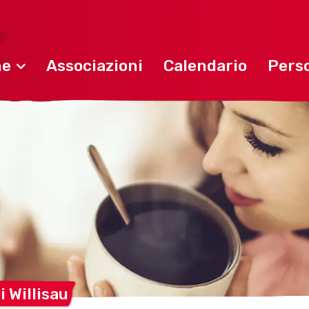
ne
Associazioni
Calendario
Perso
di
Willisau