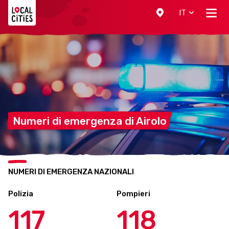
Localcities
IT
Numeri di emergenza di
Airolo
NUMERI DI EMERGENZA NAZIONALI
Polizia
Pompieri
117
118