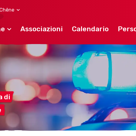
-Chêne
ne
Associazioni
Calendario
Perso
za
di
e