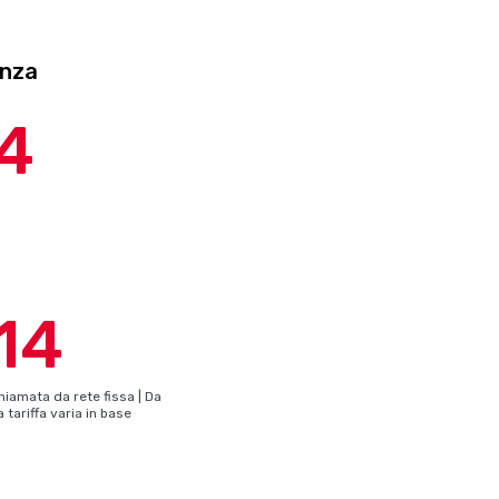
nza
4
14
hiamata da rete fissa | Da
a tariffa varia in base