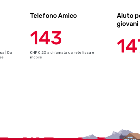
Telefono Amico
Aiuto p
giovani 
143
14
sa | Da
CHF 0.20 a chiamata da rete fissa e
ase
mobile