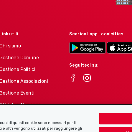
Link utili
Scarica l’app Localcities
Chi siamo
Gestione Comune
Seguiteci su:
Gestione Politici
Gestione Associazioni
Gestione Eventi
Athletes-Manager
Portafoglio di prodotti
Associazioni
Alcuni di questi cookie sono necessari per il
i e altri vengono utilizzati per raggiungere gli