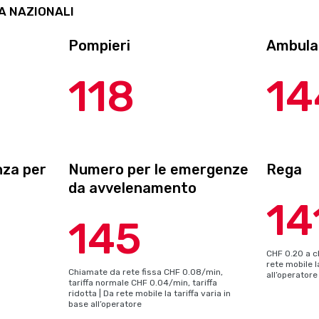
A NAZIONALI
Pompieri
Ambula
118
14
nza per
Numero per le emergenze
Rega
da avvelenamento
14
145
CHF 0.20 a c
rete mobile l
Chiamate da rete fissa CHF 0.08/min,
all’operatore
tariffa normale CHF 0.04/min, tariffa
ridotta | Da rete mobile la tariffa varia in
base all’operatore