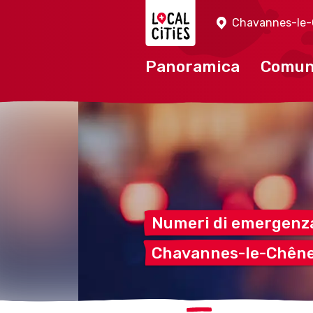
Localcities
Chavannes-le
Panoramica
Comu
Numeri di emergen
Chavannes-le-Chên