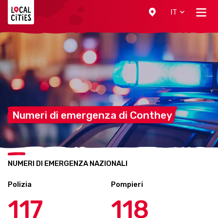
Localcities
IT
Numeri di emergenza di
Conthey
NUMERI DI EMERGENZA NAZIONALI
Polizia
Pompieri
117
118