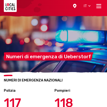
Localcities
IT
Numeri di emergenza di
Ueberstorf
NUMERI DI EMERGENZA NAZIONALI
Polizia
Pompieri
117
118