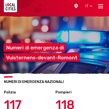
Localcities
IT
Numeri di emergenza
di
Vuisternens-devant-Romont
NUMERI DI EMERGENZA NAZIONALI
Polizia
Pompieri
117
118