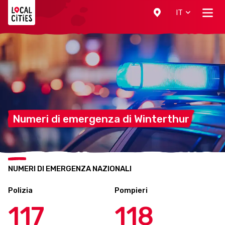
Localcities
IT
Numeri di emergenza di
Winterthur
NUMERI DI EMERGENZA NAZIONALI
Polizia
Pompieri
117
118