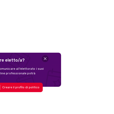
ere eletto/a?
omunicare all’elettorato i suoi
nline professionale potrà
Creare il profilo di politico