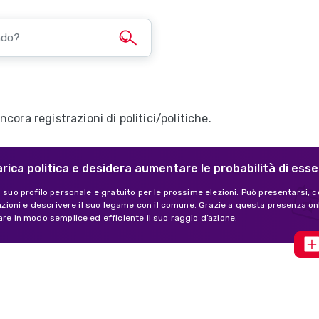
cora registrazioni di politici/politiche.
arica politica e desidera aumentare le probabilità di ess
l suo profilo personale e gratuito per le prossime elezioni. Può presentarsi, c
ivazioni e descrivere il suo legame con il comune. Grazie a questa presenza o
are in modo semplice ed efficiente il suo raggio d’azione.