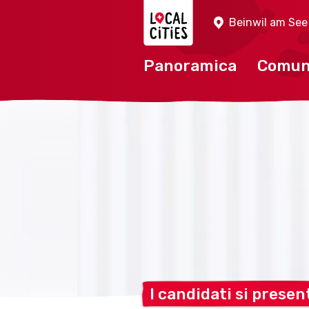
Localcities
Beinwil am See
Panoramica
Comu
I candidati si
presen