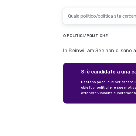
0 POLITICI/POLITICHE
In Beinwil am See non ci sono an
Si è candidato a una c
Bastano pochi clic per creare i
obiettivi politici e le sue mot
ottenere visibilità e increment