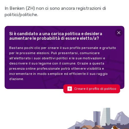
In Benken (ZH) non ci sono ancora registrazioni di
politici/politiche.
Si è candidato a una carica politica e desidera
aumentare le probabilità di essere eletto/a?
Bastano pochi clic per creare il suo profilo personale e gratuito
per le prossime elezioni. Può presentarsi, comunicare
all’elettorato i suoi obiettivi politici e le sue motivazioni e
descrivere il suo legame con il comune. Grazie a questa
presenza online professionale potrà ottenere visibilità e
incrementare in modo semplice ed efficiente il suo raggio
d’azione.
Creare il profilo di politico