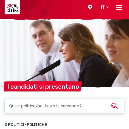
Localcities
IT
I candidati si
presentano
0 POLITICI/POLITICHE