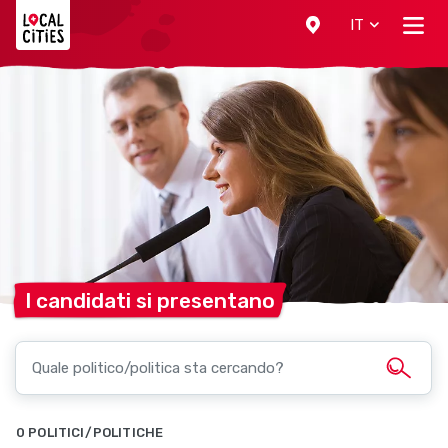
Localcities
IT
I candidati si
presentano
0 POLITICI/POLITICHE