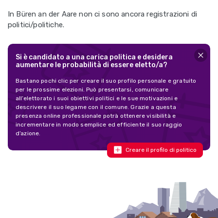
In Büren an der Aare non ci sono ancora registrazioni di
politici/politiche.
Si è candidato a una carica politica e desidera
aumentare le probabilità di essere eletto/a?
Bastano pochi clic per creare il suo profilo personale e gratuito
per le prossime elezioni. Può presentarsi, comunicare
all’elettorato i suoi obiettivi politici e le sue motivazioni e
descrivere il suo legame con il comune. Grazie a questa
presenza online professionale potrà ottenere visibilità e
incrementare in modo semplice ed efficiente il suo raggio
d’azione.
Creare il profilo di politico