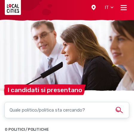
Localcities
IT
I candidati si
presentano
0 POLITICI/POLITICHE