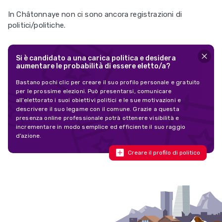
In Châtonnaye non ci sono ancora registrazioni di
politici/politiche.
Si è candidato a una carica politica e desidera
aumentare le probabilità di essere eletto/a?
Bastano pochi clic per creare il suo profilo personale e gratuito
per le prossime elezioni. Può presentarsi, comunicare
all’elettorato i suoi obiettivi politici e le sue motivazioni e
descrivere il suo legame con il comune. Grazie a questa
presenza online professionale potrà ottenere visibilità e
incrementare in modo semplice ed efficiente il suo raggio
d’azione.
Creare il profilo di politico