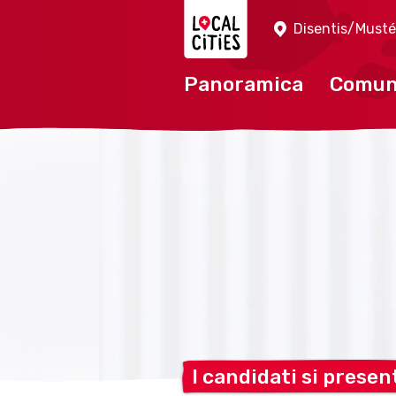
Localcities
Disentis/Musté
Panoramica
Comu
I candidati si
presen