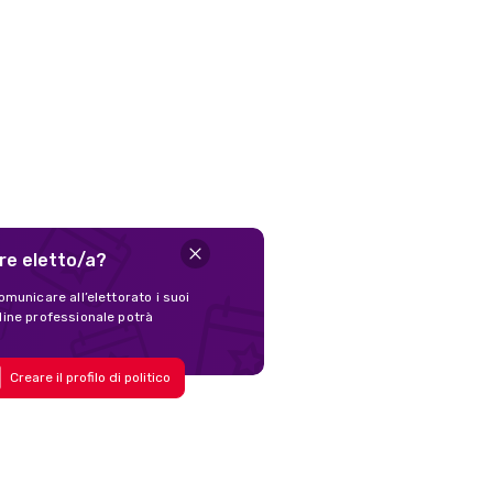
ere eletto/a?
omunicare all’elettorato i suoi
nline professionale potrà
Creare il profilo di politico