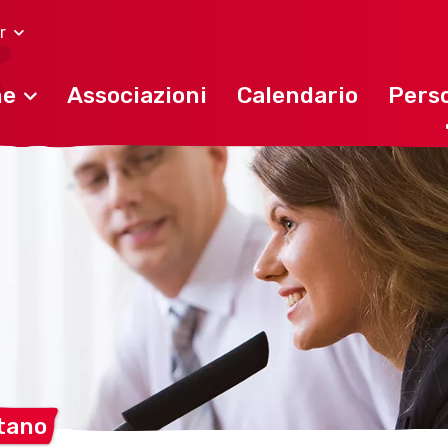
r
ne
Associazioni
Calendario
Perso
tano