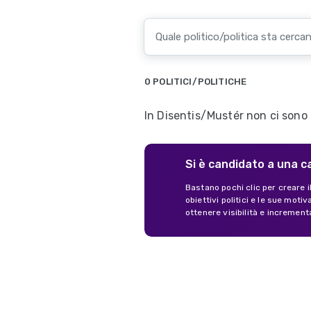
0 POLITICI/POLITICHE
In Disentis/Mustér non ci sono a
Si è candidato a una c
Bastano pochi clic per creare i
obiettivi politici e le sue mot
ottenere visibilità e increment