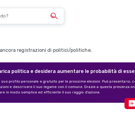
ncora registrazioni di politici/politiche.
arica politica e desidera aumentare le probabilità di ess
l suo profilo personale e gratuito per le prossime elezioni. Può presentarsi, c
ivazioni e descrivere il suo legame con il comune. Grazie a questa presenza o
are in modo semplice ed efficiente il suo raggio d’azione.