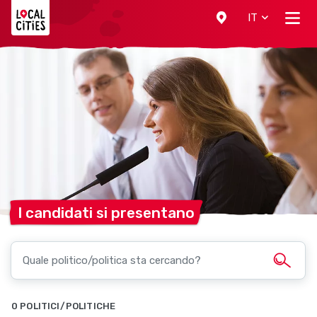
Localcities
IT
I candidati si
presentano
0 POLITICI/POLITICHE