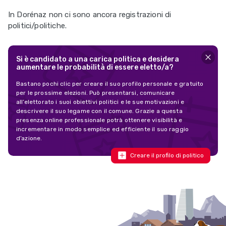
In Dorénaz non ci sono ancora registrazioni di
politici/politiche.
Si è candidato a una carica politica e desidera
aumentare le probabilità di essere eletto/a?
Bastano pochi clic per creare il suo profilo personale e gratuito
per le prossime elezioni. Può presentarsi, comunicare
all’elettorato i suoi obiettivi politici e le sue motivazioni e
descrivere il suo legame con il comune. Grazie a questa
presenza online professionale potrà ottenere visibilità e
incrementare in modo semplice ed efficiente il suo raggio
d’azione.
Creare il profilo di politico