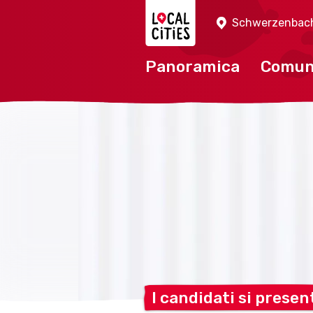
Localcities
Schwerzenbac
Panoramica
Comu
I candidati si
presen