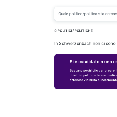
0 POLITICI/POLITICHE
In Schwerzenbach non ci sono an
Si è candidato a una c
Bastano pochi clic per creare i
obiettivi politici e le sue mot
ottenere visibilità e increment