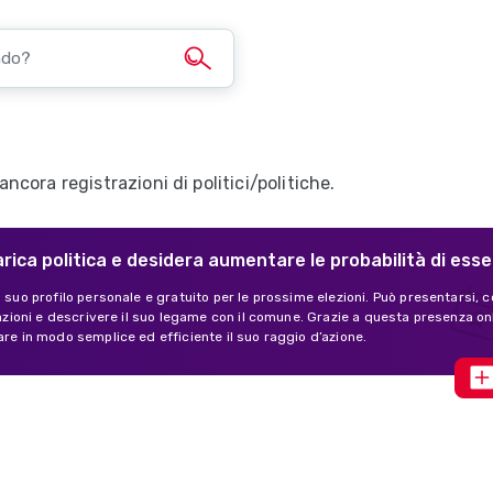
cora registrazioni di politici/politiche.
arica politica e desidera aumentare le probabilità di ess
l suo profilo personale e gratuito per le prossime elezioni. Può presentarsi, c
ivazioni e descrivere il suo legame con il comune. Grazie a questa presenza o
are in modo semplice ed efficiente il suo raggio d’azione.