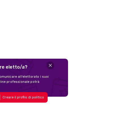
ere eletto/a?
omunicare all’elettorato i suoi
nline professionale potrà
Creare il profilo di politico