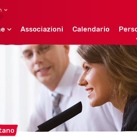
h
ne
Associazioni
Calendario
Perso
tano