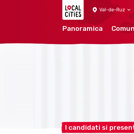
Localcities
Val-de-Ruz
Panoramica
Comu
I candidati si
presen