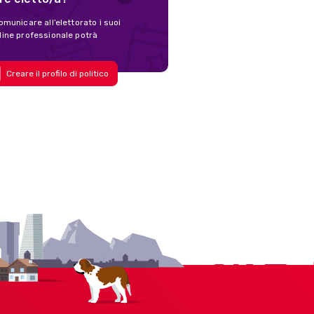
omunicare all’elettorato i suoi
nline professionale potrà
Creare il profilo di politico