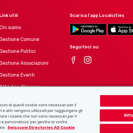
Link utili
Scarica l’app Localcities
Chi siamo
Gestione Comune
Seguiteci su:
Gestione Politici
Gestione Associazioni
Gestione Eventi
Athletes-Manager
Portafoglio di prodotti
Associazioni
Alcuni di questi cookie sono necessari per il
i e altri vengono utilizzati per raggiungere gli
Rifi
tivare i cookie che non sono necessari per il
 e personalizza' per gestire le vostre
kie.
Swisscom Directories AG Cookie