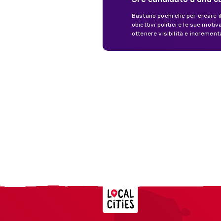
Bastano pochi clic per creare i
obiettivi politici e le sue mot
ottenere visibilità e increment
Localcities