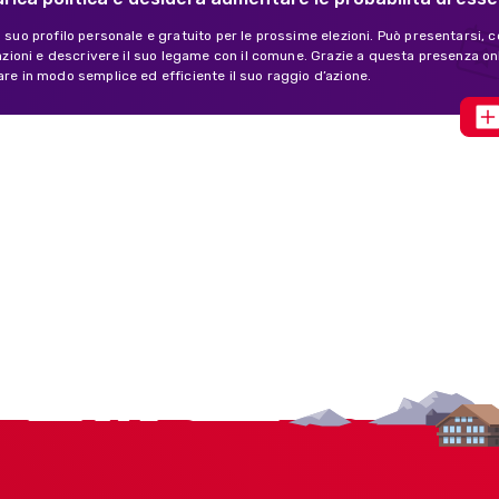
l suo profilo personale e gratuito per le prossime elezioni. Può presentarsi, c
ivazioni e descrivere il suo legame con il comune. Grazie a questa presenza o
are in modo semplice ed efficiente il suo raggio d’azione.