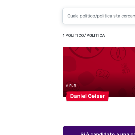
1 POLITICO/POLITICA
# PLR
Daniel
Geiser
Si è candidato a una c