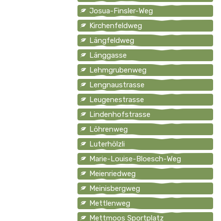
Josua-Finsler-Weg
Kirchenfeldweg
Längfeldweg
Länggasse
Lehmgrubenweg
Lengnaustrasse
Leugenestrasse
Lindenhofstrasse
Löhrenweg
Luterhölzli
Marie-Louise-Bloesch-Weg
Meienriedweg
Meinisbergweg
Mettlenweg
Mettmoos Sportplatz