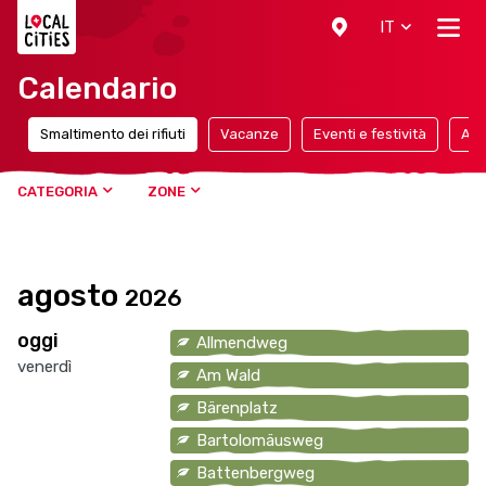
Localcities
IT
Calendario
e
Smaltimento dei rifiuti
Vacanze
Eventi e festività
App
CATEGORIA
ZONE
agosto
2026
oggi
Allmendweg
venerdì
Am Wald
Bärenplatz
Bartolomäusweg
Battenbergweg