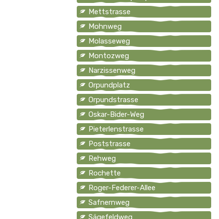
Mettstrasse
Mohnweg
Molasseweg
Montozweg
Narzissenweg
Orpundplatz
Orpundstrasse
Oskar-Bider-Weg
Pieterlenstrasse
Poststrasse
Rehweg
Rochette
Roger-Federer-Allee
Safnernweg
Sägefeldweg