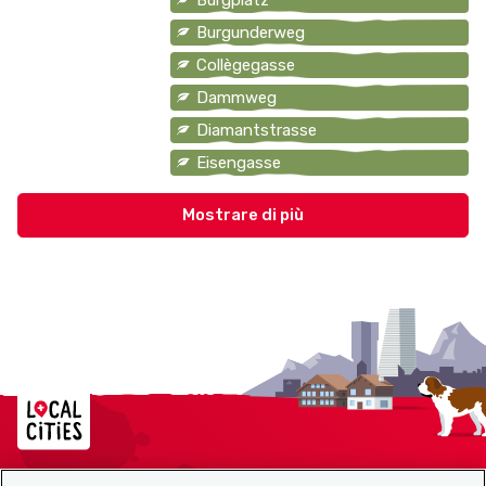
Burgunderweg
Collègegasse
Dammweg
Diamantstrasse
Eisengasse
Localcities