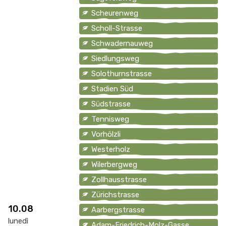
Scheurenweg
Scholl-Strasse
Schwadernauweg
Siedlungsweg
Solothurnstrasse
Stadien Süd
Südstrasse
Tennisweg
Vorhölzli
Westerholz
Wilerbergweg
Zollhausstrasse
Zürichstrasse
10.08
Aarbergstrasse
lunedì
Adam-Friedrich-Molz-Gasse