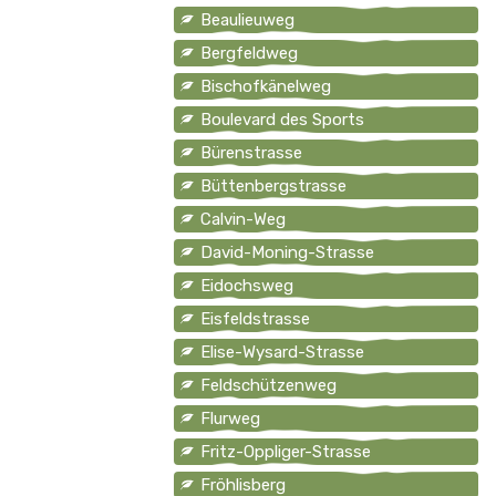
Beaulieuweg
Bergfeldweg
Bischofkänelweg
Boulevard des Sports
Bürenstrasse
Büttenbergstrasse
Calvin-Weg
David-Moning-Strasse
Eidochsweg
Eisfeldstrasse
Elise-Wysard-Strasse
Feldschützenweg
Flurweg
Fritz-Oppliger-Strasse
Fröhlisberg