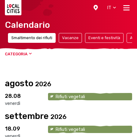
Localcities
IT
Calendario
e
Smaltimento dei rifiuti
Vacanze
Eventi e festività
App
CATEGORIA
agosto
2026
28.08
Rifiuti vegetali
venerdì
settembre
2026
18.09
Rifiuti vegetali
venerdì