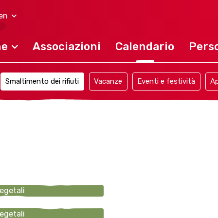
en
ne
Associazioni
Calendario
Perso
Smaltimento dei rifiuti
Vacanze
Eventi e festività
Ap
vegetali
vegetali