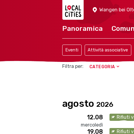
Localcities
Wangen bei Olt
Panoramica
Comu
Eventi
Attività associative
Filtra per:
CATEGORIA
agosto
2026
12.08
Rifiuti 
mercoledì
19.08
Rifiuti 