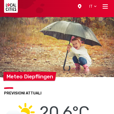
Localcities
IT
Meteo
Diepflingen
PREVISIONI ATTUALI
20.6°C