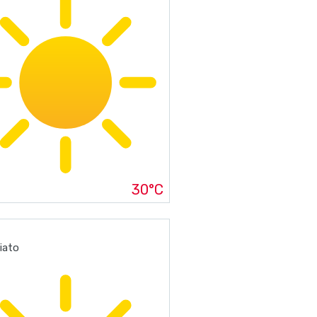
30°C
iato