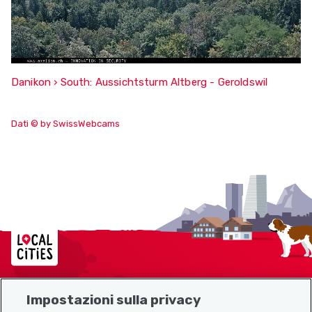
Danikon › South: Aussichtsturm Altberg - Geroldswil
Dati © by SwissWebcams
Localcities
Impostazioni sulla privacy