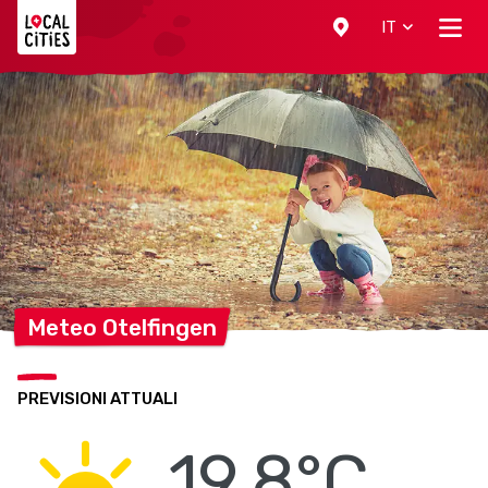
Localcities
IT
Meteo
Otelfingen
PREVISIONI ATTUALI
19.8°C