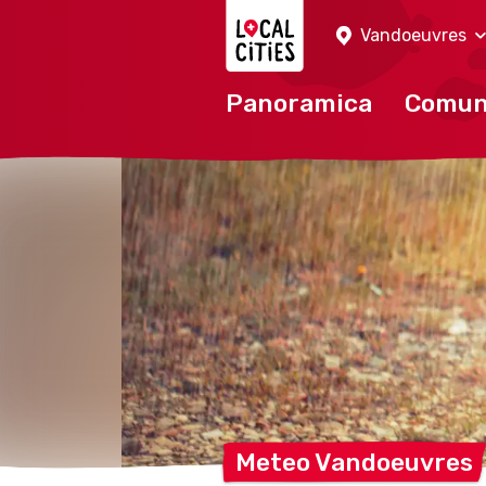
Localcities
Vandoeuvres
Panoramica
Comu
Meteo
Vandoeuvres