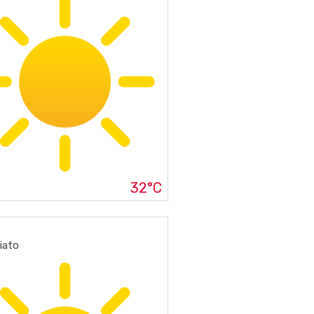
32°C
iato