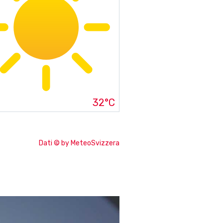
32°C
Dati © by MeteoSvizzera