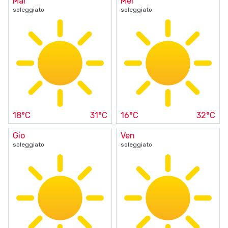
Mar
Mer
soleggiato
soleggiato
18°C
31°C
16°C
32°C
Gio
Ven
soleggiato
soleggiato