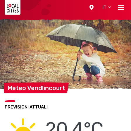
Localcities
IT
Meteo
Vendlincourt
PREVISIONI ATTUALI
20.4°C