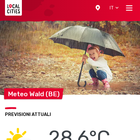
Localcities
IT
Meteo Wald
(BE)
PREVISIONI ATTUALI
28.6°C