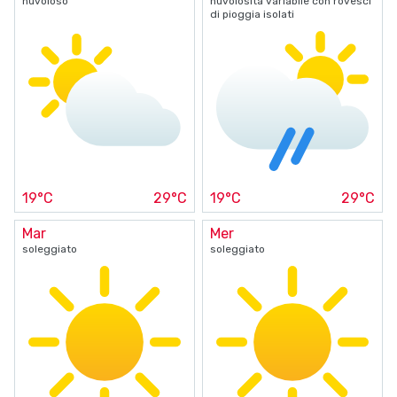
nuvoloso
nuvolosità variabile con rovesci
di pioggia isolati
19°C
29°C
19°C
29°C
Mar
Mer
soleggiato
soleggiato