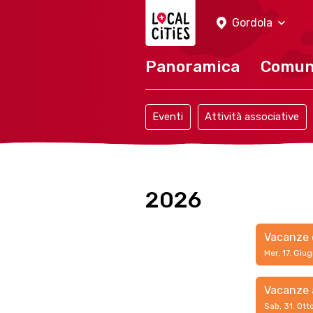
Localcities
Gordola
Panoramica
Comu
Eventi
Attività associative
2026
Vacanze 
Mer, 17. Giu
Vacanze 
Sab, 31. Ot