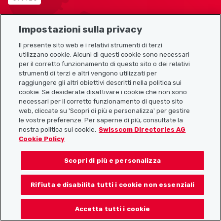
Impostazioni sulla privacy
Mappa del sito
Il presente sito web e i relativi strumenti di terzi
utilizzano cookie. Alcuni di questi cookie sono necessari
Link utili
per il corretto funzionamento di questo sito o dei relativi
strumenti di terzi e altri vengono utilizzati per
raggiungere gli altri obiettivi descritti nella politica sui
cookie. Se desiderate disattivare i cookie che non sono
Scarica l’app Localcities
necessari per il corretto funzionamento di questo sito
web, cliccate su 'Scopri di più e personalizza' per gestire
le vostre preferenze. Per saperne di più, consultate la
nostra politica sui cookie.
Swisscom Directories AG
Cookie Policy
Seguiteci su:
Scopri di più e personalizza
Rifiuta e disabilita tutti i cookie non essenziali
© 2026 Localcities
Accetta tutti i cookie