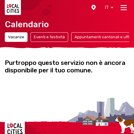
Localcities
IT
Calendario
Vacanze
Eventi e festività
Appuntamenti cantonali e ufficia
Purtroppo questo servizio non è ancora
disponibile per il tuo comune.
Localcities