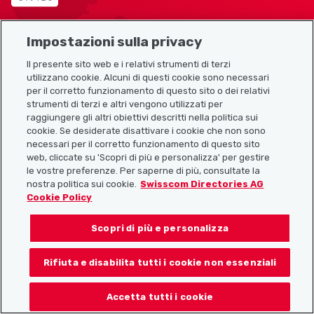
Impostazioni sulla privacy
Mappa del sito
Il presente sito web e i relativi strumenti di terzi
utilizzano cookie. Alcuni di questi cookie sono necessari
Link utili
per il corretto funzionamento di questo sito o dei relativi
strumenti di terzi e altri vengono utilizzati per
raggiungere gli altri obiettivi descritti nella politica sui
cookie. Se desiderate disattivare i cookie che non sono
Scarica l’app Localcities
necessari per il corretto funzionamento di questo sito
web, cliccate su 'Scopri di più e personalizza' per gestire
le vostre preferenze. Per saperne di più, consultate la
nostra politica sui cookie.
Swisscom Directories AG
Cookie Policy
Seguiteci su:
Scopri di più e personalizza
Rifiuta e disabilita tutti i cookie non essenziali
© 2026 Localcities
Accetta tutti i cookie