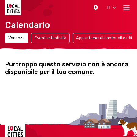
Localcities
IT
Calendario
Vacanze
Eventi e festività
Appuntamenti cantonali e ufficia
Purtroppo questo servizio non è ancora
disponibile per il tuo comune.
Localcities