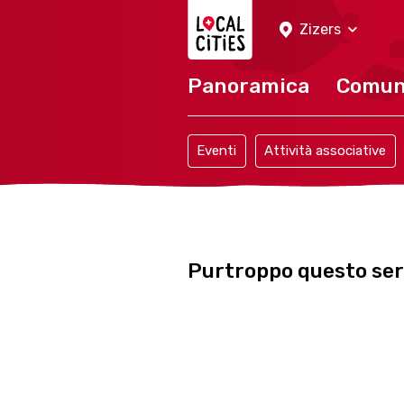
Localcities
Zizers
Panoramica
Comu
Eventi
Attività associative
Purtroppo questo serv