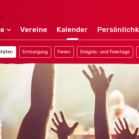
de
Vereine
Kalender
Persönlichk
itäten
Entsorgung
Ferien
Ereignis- und Feiertage