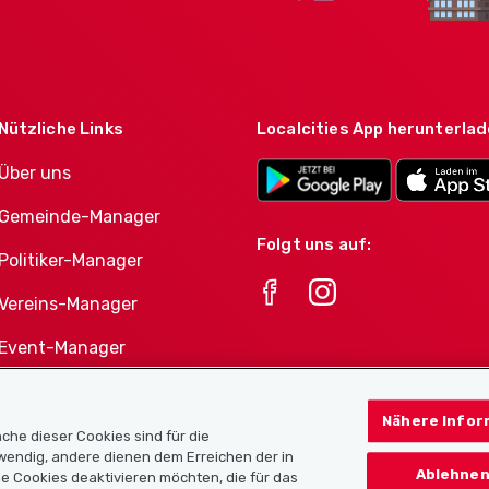
Nützliche Links
Localcities App herunterla
Über uns
Gemeinde-Manager
Folgt uns auf:
Politiker-Manager
Vereins-Manager
Event-Manager
Athletes-Manager
Nähere Infor
Vereine-Produktportfolio
che dieser Cookies sind für die
twendig, andere dienen dem Erreichen der in
Ablehnen
e Cookies deaktivieren möchten, die für das