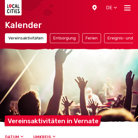
Localcities
DE
Kalender
Vereinsaktivitäten
Entsorgung
Ferien
Ereignis- und F
Vereinsaktivitäten in
Vernate
DATUM
UMKREIS