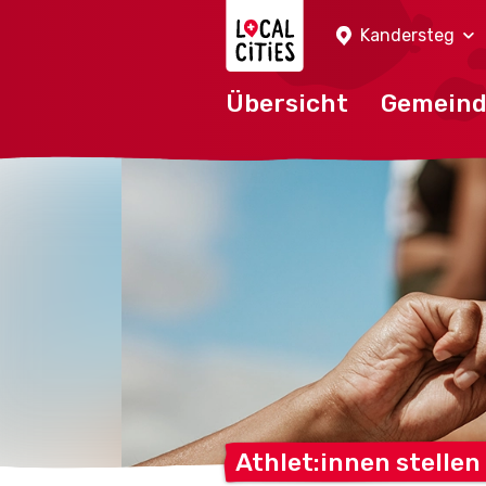
Localcities
Kandersteg
Übersicht
Gemein
Athlet:innen stellen