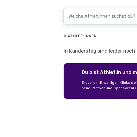
0 ATHLET:INNEN
In Kandersteg sind leider noch
Du bist Athlet:in und 
Erstelle mit wenigen Klicks de
neue Partner und Sponsoren! E