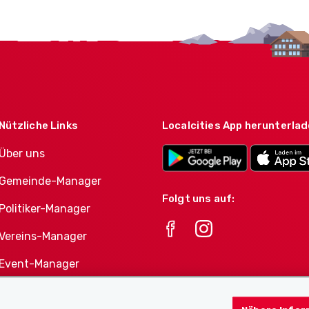
Nützliche Links
Localcities App herunterla
Über uns
Gemeinde-Manager
Folgt uns auf:
Politiker-Manager
Vereins-Manager
Event-Manager
Athletes-Manager