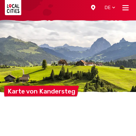
Localcities
DE
Karte von
Kandersteg