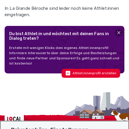
In La Grande Béroche sind leider noch keine Athlet:innen
eingetragen.
Du bist Athlet:in und möchtest mit deinen Fans in
Dialog treten?
Erstelle mit wenigen Klicks dein eigenes Athlet:innenprofil!
Informiere Interessierte über deine Erfolge und Bestleistungen
und finde neue Partner und Sponsoren! Es geht ganz schnell und
ist kostenlos!
Athlet:innenprofil erstellen
Localcities