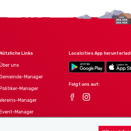
Nützliche Links
Localcities App herunterla
Über uns
Gemeinde-Manager
Folgt uns auf:
Politiker-Manager
Vereins-Manager
Event-Manager
Athletes-Manager