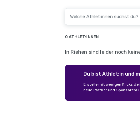
0 ATHLET:INNEN
In Riehen sind leider noch kein
Du bist Athlet:in und 
Erstelle mit wenigen Klicks de
neue Partner und Sponsoren! E