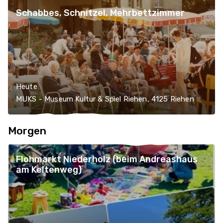
Schabbes, Schnitzel, Mehrbettzimmer
Heute
MUKS - Museum Kultur & Spiel Riehen, 4125 Riehen
Morgen
Flohmarkt Niederholz (beim Andreashaus
am Keltenweg)