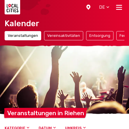
Localcities
DE
Kalender
Veranstaltungen
Vereinsaktivitäten
Entsorgung
Ferie
Veranstaltungen in
Riehen
KATEGORIE
DATUM
UMKREIS