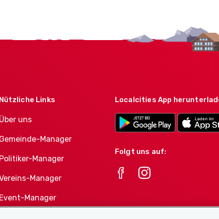
Nützliche Links
Localcities App herunterla
Über uns
Gemeinde-Manager
Folgt uns auf:
Politiker-Manager
Vereins-Manager
Event-Manager
Athletes-Manager