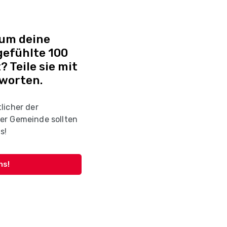
 um deine
efühlte 100
? Teile sie mit
tworten.
licher der
er Gemeinde sollten
s!
ns!