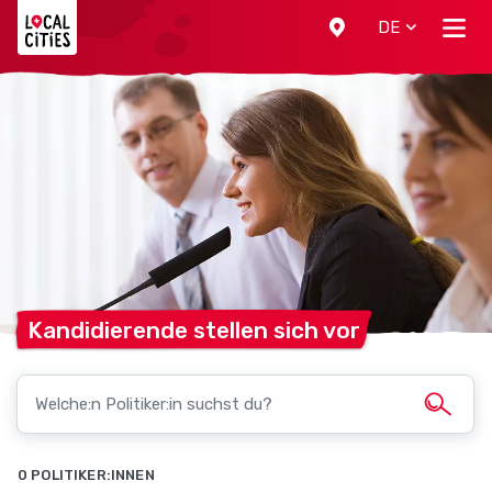
Localcities
DE
Kandidierende stellen sich
vor
0 POLITIKER:INNEN