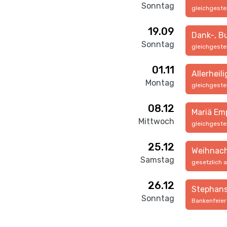
Sonntag
gleichgeste
19.09
Dank-, B
Sonntag
gleichgeste
01.11
Allerheil
Montag
gleichgeste
08.12
Mariä Em
Mittwoch
gleichgeste
25.12
Weihnac
Samstag
gesetzlich 
26.12
Stephan
Sonntag
Bankenfeie