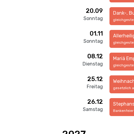
20.09
Dank-, B
Sonntag
gleichgeste
01.11
Allerheil
Sonntag
gleichgeste
08.12
Mariä Em
Dienstag
gleichgeste
25.12
Weihnac
Freitag
gesetzlich 
26.12
Stephan
Samstag
Bankenfeie