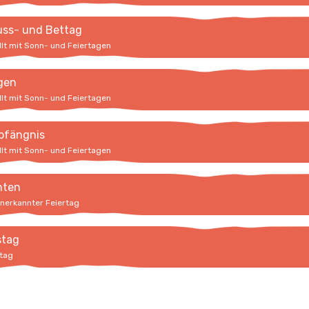
uss- und Bettag
llt mit Sonn- und Feiertagen
igen
llt mit Sonn- und Feiertagen
pfängnis
llt mit Sonn- und Feiertagen
hten
anerkannter Feiertag
stag
rtag