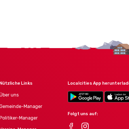
Nützliche Links
Localcities App herunterla
Über uns
Gemeinde-Manager
Folgt uns auf:
Politiker-Manager