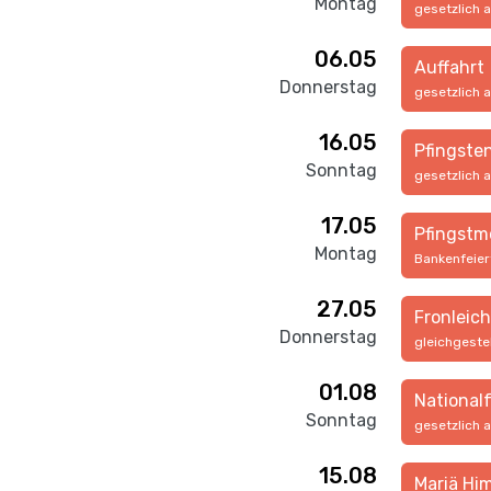
Montag
gesetzlich 
06.05
Auffahrt
Donnerstag
gesetzlich 
16.05
Pfingste
Sonntag
gesetzlich 
17.05
Pfingstm
Montag
Bankenfeie
27.05
Fronleic
Donnerstag
gleichgeste
01.08
National
Sonntag
gesetzlich 
15.08
Mariä Hi