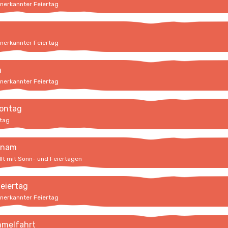
anerkannter Feiertag
anerkannter Feiertag
n
anerkannter Feiertag
ontag
rtag
hnam
llt mit Sonn- und Feiertagen
feiertag
anerkannter Feiertag
mmelfahrt