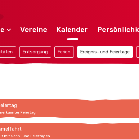
de
Vereine
Kalender
Persönlichk
itäten
Entsorgung
Ferien
Ereignis- und Feiertage
feiertag
anerkannter Feiertag
mmelfahrt
llt mit Sonn- und Feiertagen