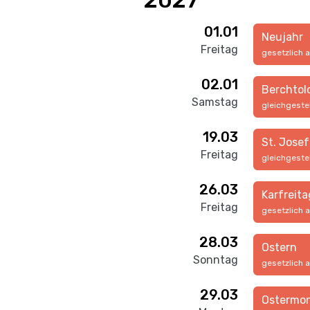
2027
01.01
Neujahr
Freitag
gesetzlich 
02.01
Berchtol
Samstag
gleichgeste
19.03
St. Josef
Freitag
gleichgeste
26.03
Karfreita
Freitag
gesetzlich 
28.03
Ostern
Sonntag
gesetzlich 
29.03
Ostermo