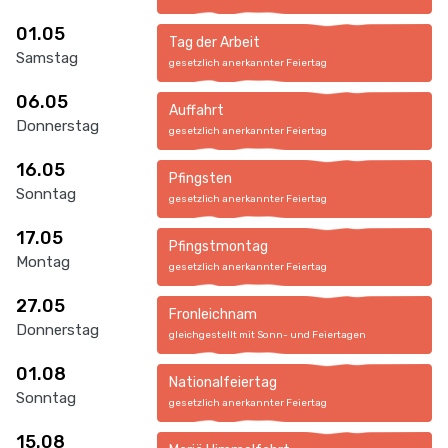
01.05
Tag der Arbeit
Samstag
gesetzlich anerkannter Feiertag
06.05
Auffahrt
Donnerstag
gesetzlich anerkannter Feiertag
16.05
Pfingsten
Sonntag
gesetzlich anerkannter Feiertag
17.05
Pfingstmontag
Montag
gesetzlich anerkannter Feiertag
27.05
Fronleichnam
Donnerstag
gleichgestellt mit Sonn- und Feiertagen
01.08
Nationalfeiertag
Sonntag
gesetzlich anerkannter Feiertag
15.08