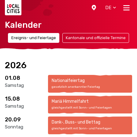
Localcities
DE
Kalender
n
Ereignis- und Feiertage
Kantonale und offizielle Termine
2026
01.08
Nationalfeiertag
Samstag
gesetzlich anerkannter Feiertag
15.08
Mariä Himmelfahrt
Samstag
gleichgestellt mit Sonn- und Feiertagen
20.09
Dank-, Buss- und Bettag
Sonntag
gleichgestellt mit Sonn- und Feiertagen