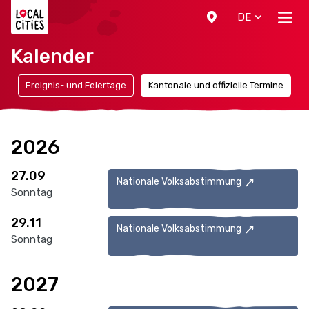
Localcities
DE
Kalender
n
Ereignis- und Feiertage
Kantonale und offizielle Termine
2026
27.09
Nationale Volksabstimmung
Sonntag
29.11
Nationale Volksabstimmung
Sonntag
2027