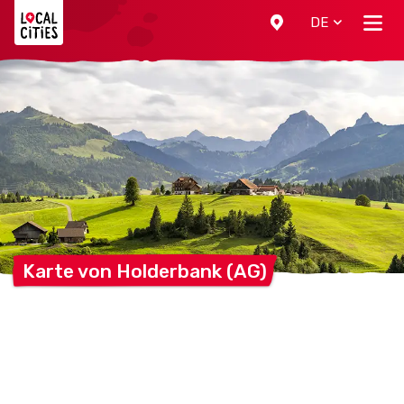
Localcities
DE
Karte von Holderbank
(AG)