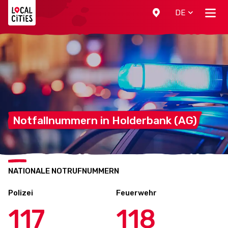
Localcities
DE
Notfallnummern in Holderbank
(AG)
NATIONALE NOTRUFNUMMERN
Polizei
Feuerwehr
117
118