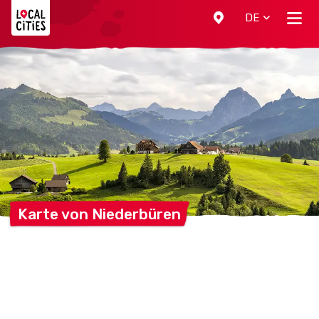
Localcities
DE
Karte von
Niederbüren