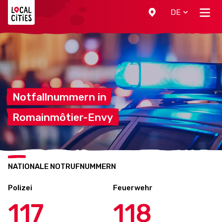
Localcities
DE
Notfallnummern
in
Romainmôtier-Envy
NATIONALE NOTRUFNUMMERN
Polizei
Feuerwehr
117
118