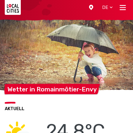
Localcities
DE
Wetter in
Romainmôtier-Envy
AKTUELL
24.8°C